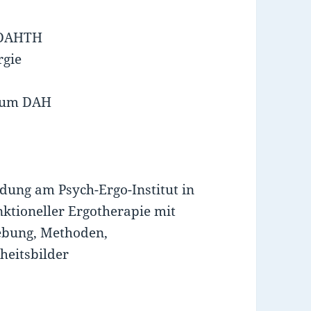
 DAHTH
rgie
ium DAH
dung am Psych-Ergo-Institut in
ktioneller Ergotherapie mit
ebung, Methoden,
heitsbilder