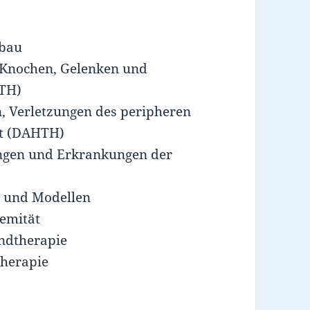
nbau
 Knochen, Gelenken und
HTH)
, Verletzungen des peripheren
ät (DAHTH)
ngen und Erkrankungen der
n und Modellen
remität
ndtherapie
therapie