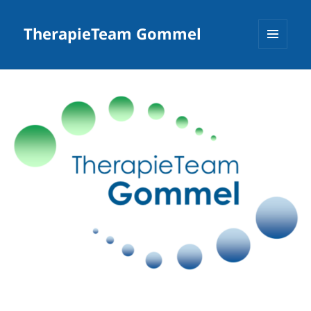
TherapieTeam Gommel
MENÜ
UND
WIDGETS