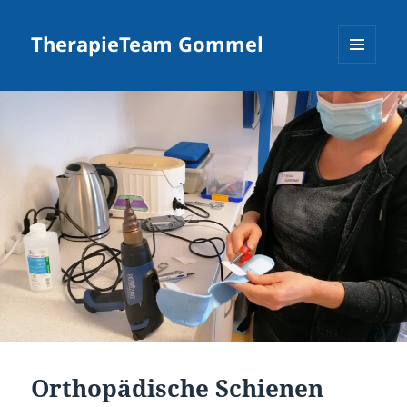
TherapieTeam Gommel
MENÜ
UND
WIDGETS
Orthopädische Schienen