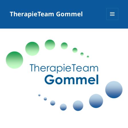
TherapieTeam Gommel
MENÜ
UND
WIDGETS