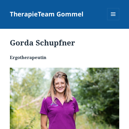
TherapieTeam Gommel
MENÜ
UND
WIDGETS
Gorda Schupfner
Ergotherapeutin