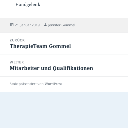
Handgelenk
Veröffentlicht
Autor
21. Januar 2019
Jennifer Gommel
am
Beitragsnavigation
ZURÜCK
TherapieTeam Gommel
Vorheriger
Beitrag:
WEITER
Mitarbeiter und Qualifikationen
Nächster
Beitrag:
Stolz präsentiert von WordPress